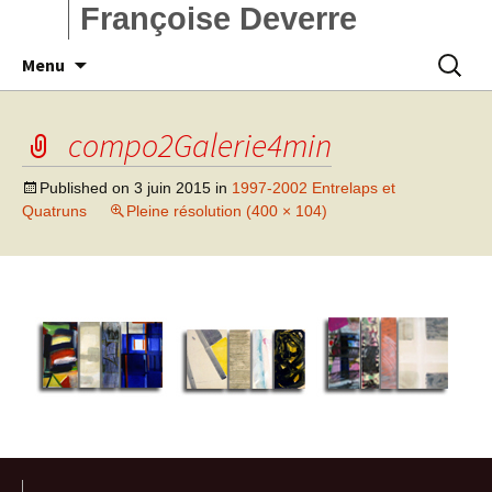
Françoise Deverre
Aller
Recherc
Menu
au
contenu
compo2Galerie4min
Published on
3 juin 2015
in
1997-2002 Entrelaps et
Quatruns
Pleine résolution (400 × 104)