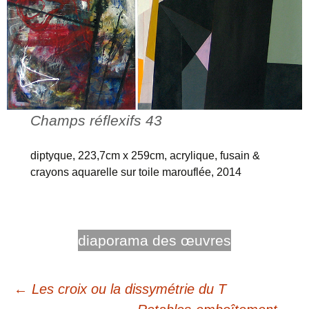
Champs réflexifs 43
diptyque, 223,7cm x 259cm, acrylique, fusain &
crayons aquarelle sur toile marouflée, 2014
diaporama des œuvres
Navigation
←
Les croix ou la dissymétrie du T