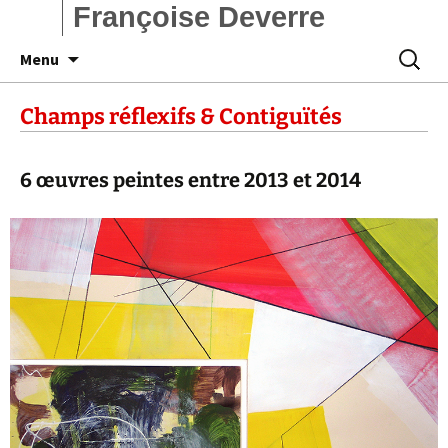
Françoise Deverre
Aller
Recherc
Menu
au
contenu
Champs réflexifs & Contiguïtés
6 œuvres peintes entre 2013 et 2014