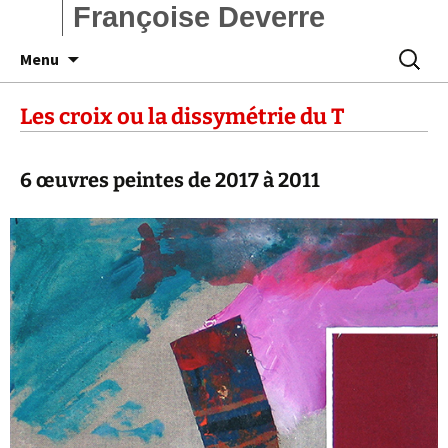
Françoise Deverre
Aller
Recherc
Menu
au
contenu
Les croix ou la dissymétrie du T
6 œuvres peintes de 2017 à 2011