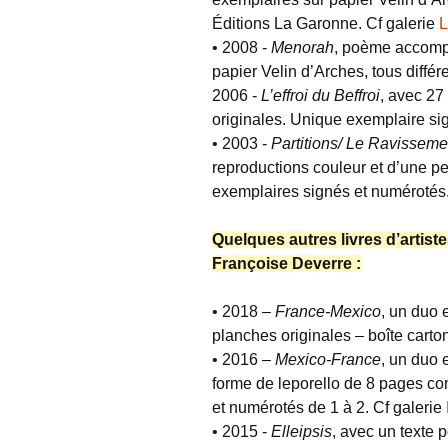
Éditions La Garonne. Cf galerie
L
• 2008 -
Menorah
, poème accompa
papier Velin d’Arches, tous différe
2006 -
L’effroi du Beffroi
, avec 2
originales. Unique exemplaire si
• 2003 -
Partitions/ Le Ravisseme
reproductions couleur et d’une pe
exemplaires signés et numérotés. 
Quelques autres livres d’artist
Françoise Deverre :
• 2018 –
France-Mexico
, un duo 
planches originales – boîte carto
• 2016 –
Mexico-France
, un duo 
forme de leporello de 8 pages co
et numérotés de 1 à 2. Cf galerie
• 2015 -
Elleipsis
, avec un texte