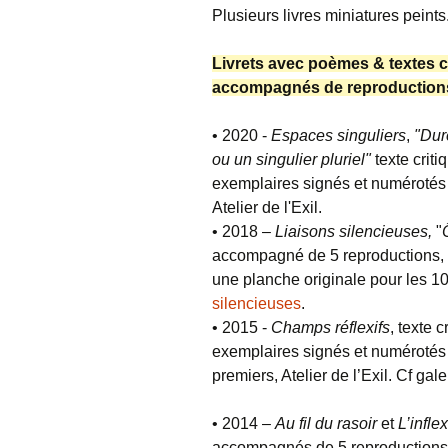
Plusieurs livres miniatures peints
Livrets avec poèmes & textes c
accompagnés de reproductions
• 2020 -
Espaces singuliers
,
"Dur
ou un singulier pluriel"
texte crit
exemplaires signés et numérotés 
Atelier de l'Exil.
• 2018 –
Liaisons silencieuses,
"
accompagné de 5 reproductions, 
une planche originale pour les 10 
silencieuses
.
• 2015 -
Champs réflexifs
, texte 
exemplaires signés et numérotés 
premiers, Atelier de l’Exil. Cf gal
• 2014 –
Au fil du rasoir
et
L’infle
accompagnés de 5 reproductions,