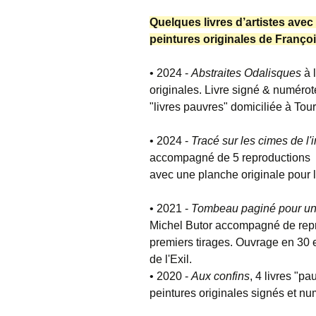
Quelques livres d’artistes ave
peintures originales de Françoi
• 2024 -
Abstraites Odalisques
à 
originales. Livre signé & numéroté
"livres pauvres" domiciliée à To
• 2024 -
Tracé sur les cimes de l'
accompagné de 5 reproductions d
avec une planche originale pour 
• 2021 -
Tombeau paginé
pour u
Michel Butor accompagné de repro
premiers tirages. Ouvrage en 30 
de l'Exil.
• 2020 -
Aux
confins
, 4 livres "pa
peintures originales signés et numé