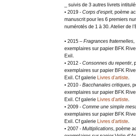
_ suivis de 3 autres livrets intitul
• 2019 -
Corps d'esprit
, poème ac
manuscrit pour les 6 premiers n
numérotés de 1 à 30. Atelier de l'E
• 2015 –
Fragrances fraternelles
,
exemplaires sur papier BFK Rives, 
Exil.
• 2012 -
Consonnes du repentir
, 
exemplaires sur papier BFK Rives, 
Exil. Cf galerie
Livres d'artiste
.
• 2010 -
Bacchanales critiques
, 
exemplaires sur papier BFK Rives, 
Exil. Cf galerie
Livres d'artiste
.
• 2009 -
Comme une simple mes
exemplaires sur papier BFK Rives, 
Exil. Cf galerie
Livres d'artiste
.
• 2007 -
Multiplications
, poème ac
exemplaires sur papier Velin d’Ar