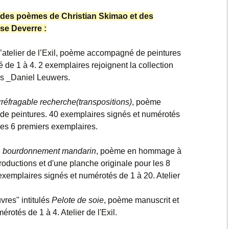
2021 Episodes
c des poèmes de Christian Skimao et des
contextuels & Inter-
actions
se Deverre :
2018-2020 Espaces
l’atelier de l’Exil, poème accompagné de peintures
singuliers & Etudes
 de 1 à 4. 2 exemplaires rejoignent la collection
urs _Daniel Leuwers.
2017-2018 Diatopes &
Enchaînements
irréfragable recherche(transpositions)
, poème
2016-2018 Lignes
e peintures. 40 exemplaires signés et numérotés
brisées
les 6 premiers exemplaires.
2016-2017 Liaisons
silencieuses &
n bourdonnement mandarin
, poème en hommage à
Inversions
ductions et d'une planche originale pour les 8
exemplaires signés et numérotés de 1 à 20. Atelier
2013-2014 Champs
réflexifs & Contiguïtés
uvres" intitulés
Pelote de soie
, poème manuscrit et
2010-2012 Racines
rotés de 1 à 4. Atelier de l'Exil.
carrées & Croisements