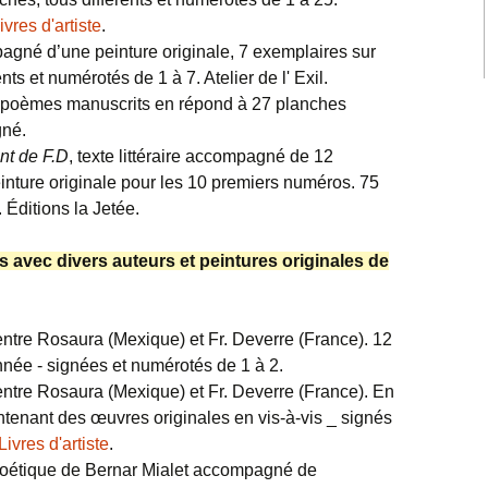
Hétérophones &
ivres d'artiste
.
Quatruns
gné d’une peinture originale, 7 exemplaires sur
1993-1996
nts et numérotés de 1 à 7. Atelier de l' Exil.
Convergences
7 poèmes manuscrits en répond à 27 planches
paradoxales &
Disjonctions résonantes
gné.
nt de F.D
, texte littéraire accompagné de 12
1978-1985 Récup’,
inture originale pour les 10 premiers numéros. 75
Débords & Album de
famille
Éditions la Jetée.
es avec divers auteurs et peintures originales de
entre Rosaura (Mexique) et Fr. Deverre (France). 12
nnée - signées et numérotés de 1 à 2.
entre Rosaura (Mexique) et Fr. Deverre (France). En
ntenant des œuvres originales en vis-à-vis _ signés
Livres d'artiste
.
 poétique de Bernar Mialet accompagné de