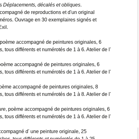
és
Déplacements, décalés et obliques
.
2008-2013 Retables
séparés, non-séparés &
compagné de reproductions et d'un original
Flux
uméros. Ouvrage en 30 exemplaires signés et
xil.
2007-2011 Retables-
emboîtement
 poème accompagné de peintures originales, 6
2007-2011 Les croix ou
tous différents et numérotés de 1 à 6. Atelier de l'
la dissymétrie du T
poème accompagné de peintures originales, 6
2004-2007 Triades-
tous différents et numérotés de 1 à 6. Atelier de l'
relations, Intercepts,
Prélevés
poème accompagné de peintures originales, 8
2004-2006 Archipels-
tous différents et numérotés de 1 à 8. Atelier de l'
couleurs, Images
désirantes, Corps à trois
ure
, poème accompagné de peintures originales, 6
2001-2004
tous différents et numérotés de 1 à 6. Atelier de l'
Métaconnexions,
Partitions, Intersignes
compagné d' une peinture originale, 25
1994-2002 Entrelaps,
ches, tous différents et numérotés de 1 à 25.