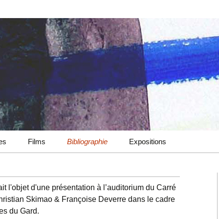
ues
Films
Bibliographie
Expositions
2022-2024 Verticalités &
Zones d’influences
2009-2016 Choix
fait l'objet d'une présentation à l’auditorium du Carré
2022-2023 Secousses
d’ouvrages
hristian Skimao & Françoise Deverre dans le cadre
intemporelles &
Fantaisies
les du Gard.