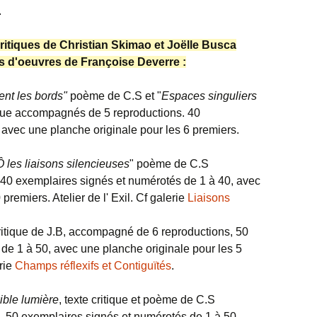
.
ritiques de Christian Skimao et Joëlle Busca
 d'oeuvres de Françoise Deverre :
ent les bords"
poème de C.S et "
Espaces singuliers
ique accompagnés de 5 reproductions. 40
avec une planche originale pour les 6 premiers.
Ô les liaisons silencieuses
" poème de C.S
40 exemplaires signés et numérotés de 1 à 40, avec
premiers. Atelier de l' Exil. Cf galerie
Liaisons
critique de J.B, accompagné de 6 reproductions, 50
de 1 à 50, avec une planche originale pour les 5
erie
Champs réflexifs et Contiguïtés
.
xible lumière
, texte critique et poème de C.S
 50 exemplaires signés et numérotés de 1 à 50,