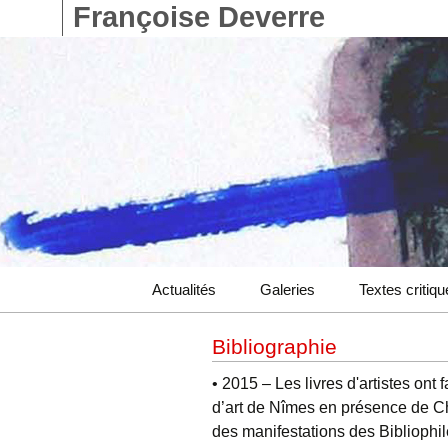
Françoise Deverre
Aller
Actualités
Galeries
Textes critiq
au
contenu
Catalogue
Bibliographie
Livres d’artistes
• 2015 – Les livres d'artistes ont 
d’art de Nîmes en présence de C
des manifestations des Bibliophi