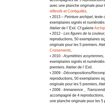
avec une planche originale pour le
réflexifs et Contiguïtés
.
• 2013 –
Peinture archipel
, texte
exemplaires signés et numérotés 
Atelier de l’ Exil. Cf galerie
Archip
• 2012 -
Les figures de la couleur
reproductions, 50 exemplaires si
originale pour les 5 premiers. Atel
Croisements
.
• 2010 -
Asymétries assyriennes
,
exemplaires signés et numérotés 
premiers. Atelier de l' Exil.
• 2009 -
Décompositions/Recomp
reproductions, 50 exemplaires si
originale pour les 5 premiers. Ateli
• 2006 -
Immanence _ Transcendan
accompagné de 4 reproductions, 
une planche originale pour les 5 pr