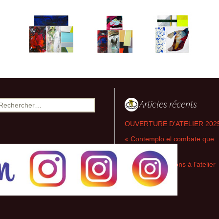
2021 Episodes
contextuels & Inter-
actions
2018-2020 Espaces
singuliers & Etudes
2017-2018 Diatopes &
Enchaînements
Articles récents
echercher :
2016-2018 Lignes
brisées
OUVERTURE D’ATELIER 202
2016-2017 Liaisons
« Contemplo el combate que
silencieuses &
combato »
Inversions
Nouvelles parutions à l’atelier
2013-2014 Champs
de l’Exil
réflexifs & Contiguïtés
2010-2012 Racines
carrées & Croisements