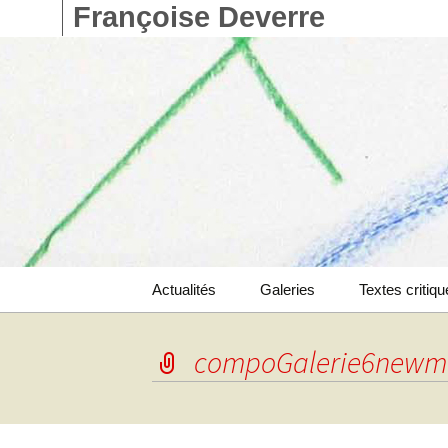
Françoise Deverre
Aller
Actualités
Galeries
Textes critiq
au
contenu
Catalogue
compoGalerie6newm
Livres d’artistes