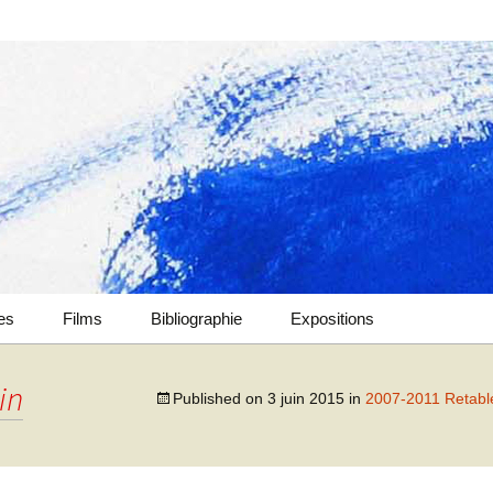
ues
Films
Bibliographie
Expositions
2022-2024 Verticalités &
Zones d’influences
in
Published on
3 juin 2015
in
2007-2011 Retabl
2009-2016 Choix
2022-2023 Secousses
d’ouvrages
intemporelles &
Fantaisies