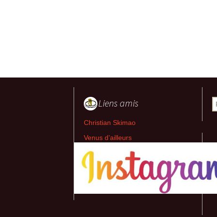
Liens amis
R
Christian Skimao
Venus d’ailleurs
Jean-Pierre Bourquin
Marie Cécile Aptel
Jean-Pierre Loubat