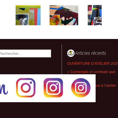
2021 Episodes
contextuels & Inter-
actions
2018-2020 Espaces
singuliers & Etudes
2017-2018 Diatopes &
Enchaînements
Articles récents
echercher :
2016-2018 Lignes
brisées
OUVERTURE D’ATELIER 202
« Contemplo el combate que
2016-2017 Liaisons
silencieuses &
combato »
Inversions
Nouvelles parutions à l’atelier
de l’Exil
2013-2014 Champs
réflexifs & Contiguïtés
2010-2012 Racines
carrées & Croisements