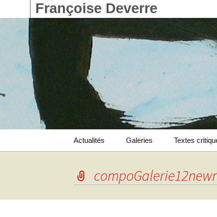
Françoise Deverre
Aller
Actualités
Galeries
Textes critiq
au
contenu
Catalogue
compoGalerie12new
Livres d’artistes