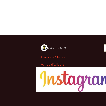
Liens amis
R
Christian Skimao
Venus d’ailleurs
Jean-Pierre Bourquin
Marie Cécile Aptel
Jean-Pierre Loubat