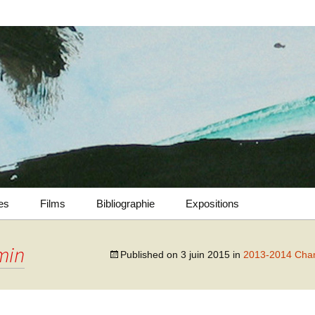
ues
Films
Bibliographie
Expositions
2022-2024 Verticalités &
Zones d’influences
min
Published on
3 juin 2015
in
2013-2014 Cham
2009-2016 Choix
2022-2023 Secousses
d’ouvrages
intemporelles &
Fantaisies