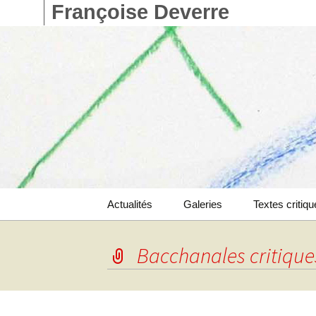
Françoise Deverre
Aller
Actualités
Galeries
Textes critiq
au
contenu
Catalogue
Bacchanales critique
Livres d’artistes