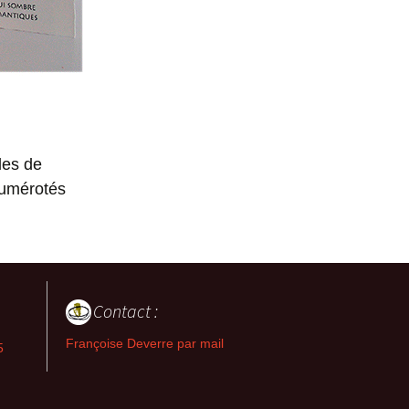
les de
numérotés
Contact :
Françoise Deverre par mail
5