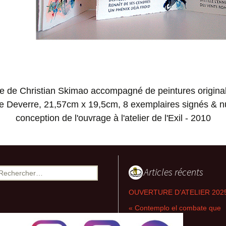
2008-2013 Retables
séparés, non-séparés &
Flux
2007-2011 Retables-
emboîtement
2007-2011 Les croix ou
la dissymétrie du T
 de Christian Skimao accompagné de peintures origina
e Deverre, 21,57cm x 19,5cm, 8 exemplaires signés & 
2004-2007 Triades-
conception de l'ouvrage à l'atelier de l'Exil - 2010
relations, Intercepts,
Prélevés
2004-2006 Archipels-
couleurs, Images
désirantes, Corps à trois
Articles récents
echercher :
2001-2004
OUVERTURE D’ATELIER 202
Métaconnexions,
Partitions, Intersignes
« Contemplo el combate que
combato »
1994-2002 Entrelaps,