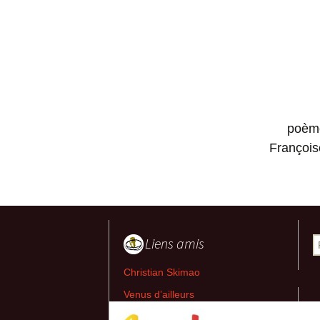
poème
François
Liens amis
R
Christian Skimao
Venus d’ailleurs
Jean-Pierre Bourquin