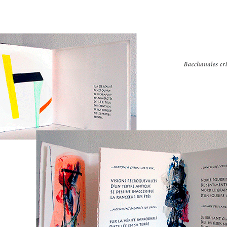
2021 Episodes
contextuels & Inter-
actions
2018-2020 Espaces
singuliers & Etudes
2017-2018 Diatopes &
Enchaînements
2016-2018 Lignes
brisées
2016-2017 Liaisons
silencieuses &
Inversions
2013-2014 Champs
réflexifs & Contiguïtés
2010-2012 Racines
carrées & Croisements