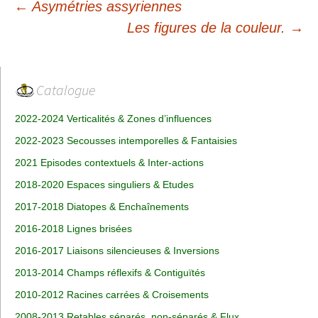
Navigation
←
Asymétries assyriennes
des
Les figures de la couleur.
→
articles
Catalogue
2022-2024 Verticalités & Zones d’influences
2022-2023 Secousses intemporelles & Fantaisies
2021 Episodes contextuels & Inter-actions
2018-2020 Espaces singuliers & Etudes
2017-2018 Diatopes & Enchaînements
2016-2018 Lignes brisées
2016-2017 Liaisons silencieuses & Inversions
2013-2014 Champs réflexifs & Contiguïtés
2010-2012 Racines carrées & Croisements
2008-2013 Retables séparés, non-séparés & Flux