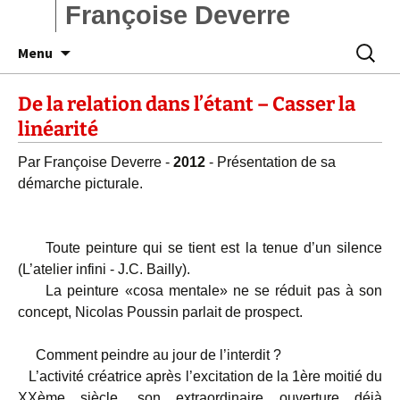
Françoise Deverre
Aller
Recherc
Menu
au
contenu
De la relation dans l’étant – Casser la
linéarité
Par Françoise Deverre -
2012
- Présentation de sa
démarche picturale.
Toute peinture qui se tient est la tenue d’un silence
(L’atelier infini - J.C. Bailly).
La peinture «cosa mentale» ne se réduit pas à son
concept, Nicolas Poussin parlait de prospect.
Comment peindre au jour de l’interdit ?
L’activité créatrice après l’excitation de la 1ère moitié du
XXème siècle, son extraordinaire ouverture déjà