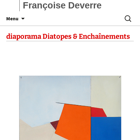
Françoise Deverre
Aller
Recherc
Menu
au
contenu
diaporama Diatopes & Enchaînements