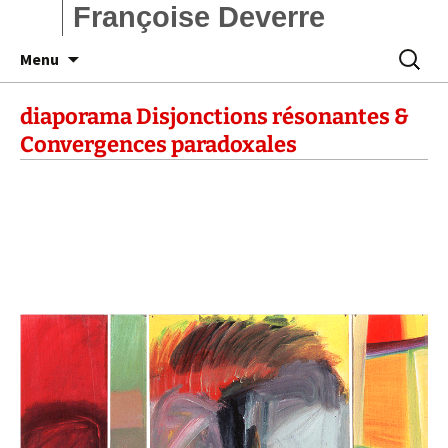
Françoise Deverre
Aller
Recherc
Menu
au
contenu
diaporama Disjonctions résonantes &
Convergences paradoxales