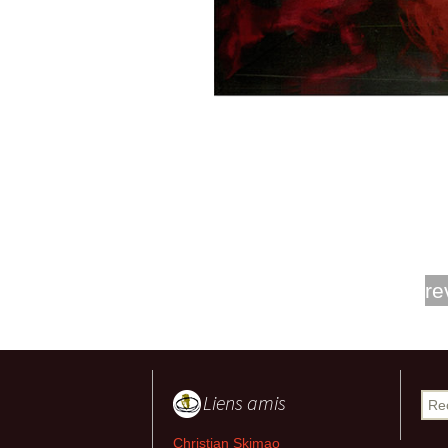
re
Liens amis
Rech
Christian Skimao