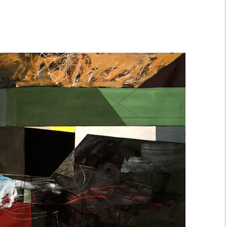
2021 Episodes
contextuels & Inter-
actions
2018-2020 Espaces
singuliers & Etudes
2017-2018 Diatopes &
Enchaînements
2016-2018 Lignes
brisées
2016-2017 Liaisons
silencieuses &
Inversions
2013-2014 Champs
réflexifs & Contiguïtés
2010-2012 Racines
carrées & Croisements