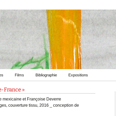
ues
Films
Bibliographie
Expositions
2022-2024 Verticalités &
ue-France »
Zones d’influences
2009-2016 Choix
te mexicaine et Françoise Deverre
2022-2023 Secousses
d’ouvrages
ges, couverture tissu, 2016 _ conception de
intemporelles &
Fantaisies