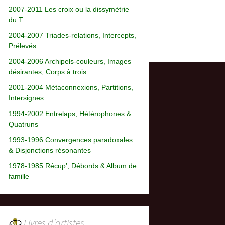
2007-2011 Les croix ou la dissymétrie
du T
2004-2007 Triades-relations, Intercepts,
Prélevés
2004-2006 Archipels-couleurs, Images
désirantes, Corps à trois
2001-2004 Métaconnexions, Partitions,
Intersignes
1994-2002 Entrelaps, Hétérophones &
Quatruns
1993-1996 Convergences paradoxales
& Disjonctions résonantes
1978-1985 Récup’, Débords & Album de
famille
Livres d’artistes