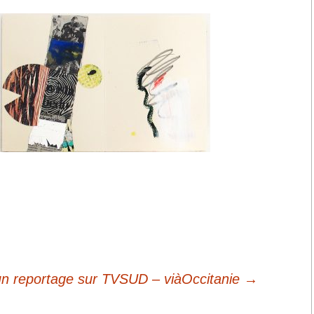
2021 Episodes
contextuels & Inter-
actions
2018-2020 Espaces
singuliers & Etudes
2017-2018 Diatopes &
Enchaînements
2016-2018 Lignes
brisées
2016-2017 Liaisons
silencieuses &
Inversions
2013-2014 Champs
réflexifs & Contiguïtés
un reportage sur TVSUD – viàOccitanie
→
2010-2012 Racines
carrées & Croisements