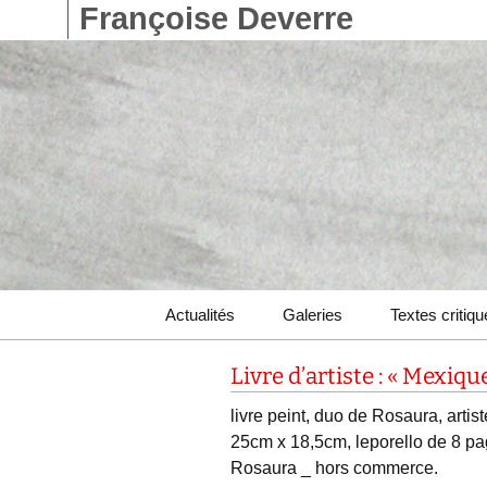
Françoise Deverre
Aller
Actualités
Galeries
Textes critiq
au
contenu
Catalogue
Livre d’artiste : « Mexiq
Livres d’artistes
livre peint, duo de Rosaura,
artis
25cm x 18,5cm, leporello de 8 pa
Rosaura _ hors commerce.