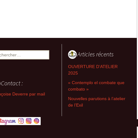
2008-2013 Retables
séparés, non-séparés &
Flux
2007-2011 Retables-
emboîtement
2007-2011 Les croix ou
Articles récents
ercher :
la dissymétrie du T
OUVERTURE D’ATELIER
2004-2007 Triades-
relations, Intercepts,
2025
Prélevés
Contact :
« Contemplo el combate que
combato »
2004-2006 Archipels-
çoise Deverre par mail
couleurs, Images
Nouvelles parutions à l’atelier
désirantes, Corps à trois
de l’Exil
2001-2004
Métaconnexions,
Partitions, Intersignes
1994-2002 Entrelaps,