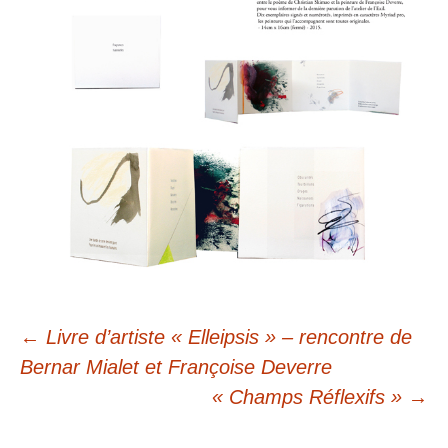
Navigation
←
Livre d’artiste « Elleipsis » – rencontre de
des
Bernar Mialet et Françoise Deverre
« Champs Réflexifs »
→
articles