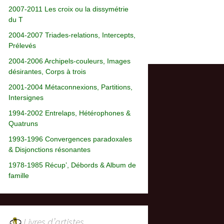
2007-2011 Les croix ou la dissymétrie
du T
2004-2007 Triades-relations, Intercepts,
Prélevés
2004-2006 Archipels-couleurs, Images
désirantes, Corps à trois
2001-2004 Métaconnexions, Partitions,
Intersignes
1994-2002 Entrelaps, Hétérophones &
Quatruns
1993-1996 Convergences paradoxales
& Disjonctions résonantes
1978-1985 Récup’, Débords & Album de
famille
Livres d’artistes