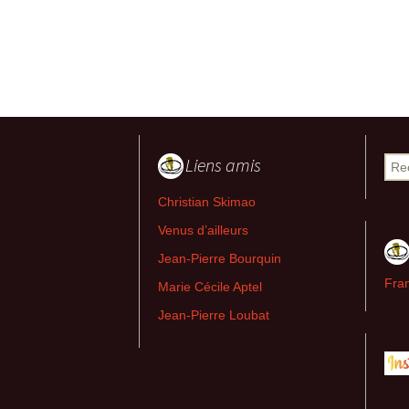
Liens amis
Rech
Christian Skimao
Venus d’ailleurs
Jean-Pierre Bourquin
Fran
Marie Cécile Aptel
Jean-Pierre Loubat