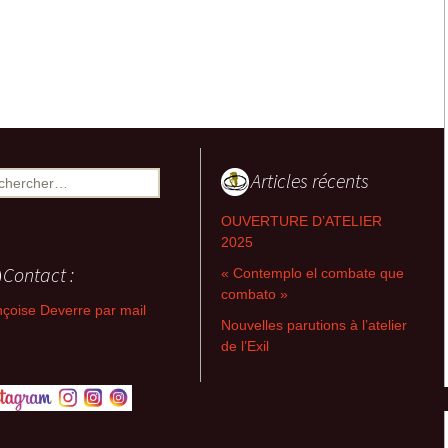
2008-2013 Retables
séparés, non-séparés &
Flux
2007-2011 Retables-
emboîtement
2007-2011 Les croix ou
la dissymétrie du T
Articles récents
ercher :
2004-2007 Triades-
OUVERTURE D’ATELIER
relations, Intercepts,
2025
Prélevés
Contact :
« Contemplo el combate que
2004-2006 Archipels-
combato »
couleurs, Images
çoise Deverre par mail
désirantes, Corps à trois
Nouvelles parutions à l’atelier
de l’Exil
2001-2004
Métaconnexions,
Partitions, Intersignes
1994-2002 Entrelaps,