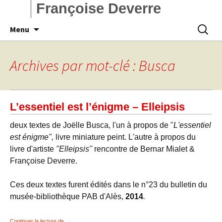
Françoise Deverre
Aller
Recherc
Menu
au
contenu
Archives par mot-clé : Busca
L’essentiel est l’énigme – Elleipsis
deux textes de Joëlle Busca, l'un à propos de "
L'essentiel
est énigme",
livre miniature peint. L'autre à propos du
livre d'artiste
"Elleipsis"
rencontre de Bernar Mialet &
Françoise Deverre.
Ces deux textes furent édités dans le n°23 du bulletin du
musée-bibliothèque PAB d'Alès,
2014
.
L’essentiel est l’énigme – Elleipsis
Continuer la lecture de
→