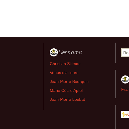
Liens amis
Rech
Christian Skimao
Venus d’ailleurs
Jean-Pierre Bourquin
Fran
Marie Cécile Aptel
Jean-Pierre Loubat