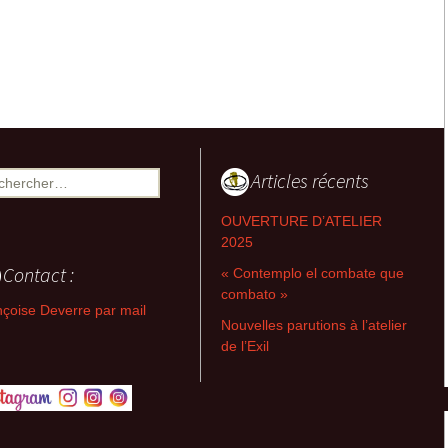
2008-2013 Retables
séparés, non-séparés &
Flux
2007-2011 Retables-
emboîtement
2007-2011 Les croix ou
la dissymétrie du T
Articles récents
ercher :
2004-2007 Triades-
OUVERTURE D’ATELIER
relations, Intercepts,
2025
Prélevés
Contact :
« Contemplo el combate que
2004-2006 Archipels-
combato »
couleurs, Images
çoise Deverre par mail
désirantes, Corps à trois
Nouvelles parutions à l’atelier
de l’Exil
2001-2004
Métaconnexions,
Partitions, Intersignes
1994-2002 Entrelaps,