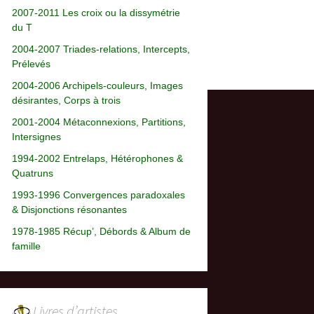
2007-2011 Les croix ou la dissymétrie
du T
2004-2007 Triades-relations, Intercepts,
Prélevés
2004-2006 Archipels-couleurs, Images
désirantes, Corps à trois
2001-2004 Métaconnexions, Partitions,
Intersignes
1994-2002 Entrelaps, Hétérophones &
Quatruns
1993-1996 Convergences paradoxales
& Disjonctions résonantes
1978-1985 Récup’, Débords & Album de
famille
Livres d’artistes