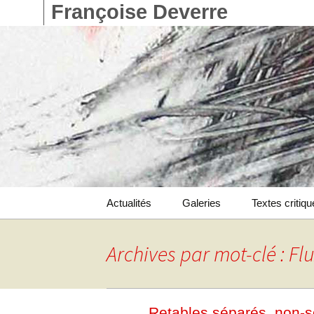
Françoise Deverre
Aller
Actualités
Galeries
Textes critiq
au
contenu
Catalogue
Archives par mot-clé : Fl
Livres d’artistes
Retables séparés, non-s