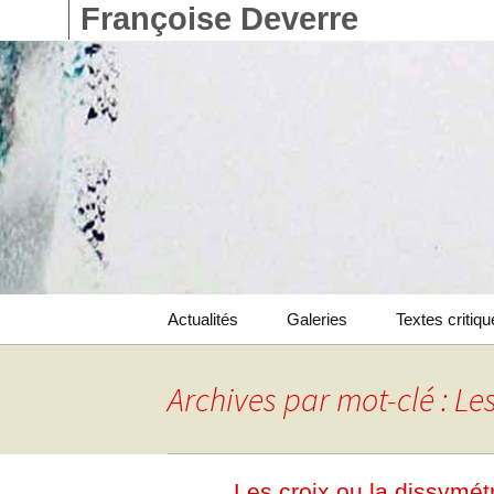
Françoise Deverre
Aller
Actualités
Galeries
Textes critiq
au
contenu
Catalogue
Archives par mot-clé : Les
Livres d’artistes
Les croix ou la dissymét