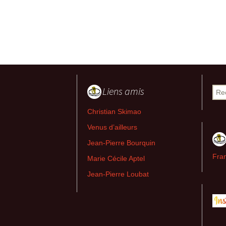
Liens amis
Rech
Christian Skimao
Venus d’ailleurs
Jean-Pierre Bourquin
Fran
Marie Cécile Aptel
Jean-Pierre Loubat