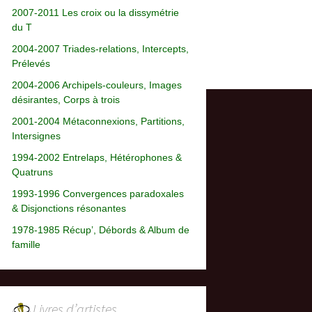
2007-2011 Les croix ou la dissymétrie
du T
2004-2007 Triades-relations, Intercepts,
Prélevés
2004-2006 Archipels-couleurs, Images
désirantes, Corps à trois
2001-2004 Métaconnexions, Partitions,
Intersignes
1994-2002 Entrelaps, Hétérophones &
Quatruns
1993-1996 Convergences paradoxales
& Disjonctions résonantes
1978-1985 Récup’, Débords & Album de
famille
Livres d’artistes