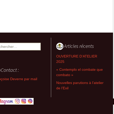
2008-2013 Retables
séparés, non-séparés &
Flux
2007-2011 Retables-
emboîtement
2007-2011 Les croix ou
la dissymétrie du T
Articles récents
ercher :
2004-2007 Triades-
OUVERTURE D’ATELIER
relations, Intercepts,
2025
Prélevés
Contact :
« Contemplo el combate que
2004-2006 Archipels-
combato »
couleurs, Images
çoise Deverre par mail
désirantes, Corps à trois
Nouvelles parutions à l’atelier
de l’Exil
2001-2004
Métaconnexions,
Partitions, Intersignes
1994-2002 Entrelaps,