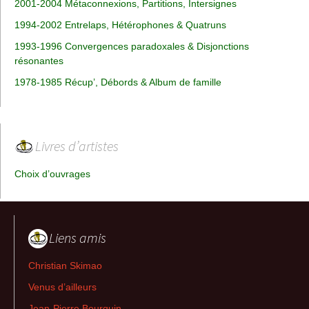
2001-2004 Métaconnexions, Partitions, Intersignes
1994-2002 Entrelaps, Hétérophones & Quatruns
1993-1996 Convergences paradoxales & Disjonctions
résonantes
1978-1985 Récup’, Débords & Album de famille
Livres d’artistes
Choix d’ouvrages
Liens amis
Christian Skimao
Venus d’ailleurs
Jean-Pierre Bourquin