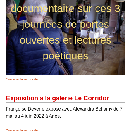
documentaire sur ces 3
journées de portes
ouvertes et lectures
poétiques
PORTES OUVERTES 24-25-26 mars 2023
Continuer la lecture de
→
Exposition à la galerie Le Corridor
Françoise Deverre expose avec Alexandra Bellamy du 7
mai au 4 juin 2022 à Arles.
Exposition à la galerie Le Corridor
Continuer la lecture de
→