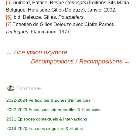
[5]
Guinard, Patrice. Revue
Concepts
(Editions Sils Maria
Belgique, Hors série Gilles Deleuze), Janvier 2002.
[6]
Ibid. Deleuze, Gilles.
Pourparlers
.
[7]
Entretien de Gilles Deleuze avec Claire Parnet.
Dialogues.
Flammarion, 1977.
Navigation
←
Une vision oxymore…
des
Décompositions / Recompositions
→
articles
Catalogue
2022-2024 Verticalités & Zones d’influences
2022-2023 Secousses intemporelles & Fantaisies
2021 Episodes contextuels & Inter-actions
2018-2020 Espaces singuliers & Etudes